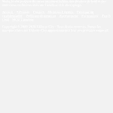
Wars, le site propose des news incontournables, des dossiers de fond et des
interviews exclusives axés sur l'analyse et le décryptage.
Accueil
A Propos
Contact
Mentions Légales
Politique de
confidentialité
Politique de notation
Recrutement
Partenaires
Pop'N
Chill
MCU Timeline
Copyright © 2009-2026 Eklecty-City - Tous droits réservés. Toutes les
marques citées sur Eklecty-City appartiennent à leur propriétaire respectif.