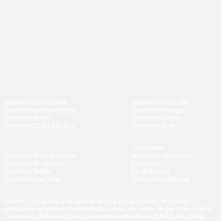
Actualités Pop Culture
Actualités jeux vidéo
Actualités cinéma et films
Actualités Musique
Actualités Séries
Actualités Comics
Actualités DVD / Blu-Ray
Actualités Tech
Chroniques
Actualités Marvel Studios
Interviews des acteurs
Actualités DC Studios
Emissions
Actualités Netflix
La Rédaction
Actualités Star Wars
Chronologie Marvel
Eklecty-City, média francophone dédié à la Pop Culture. Retrouvez
quotidiennement toute l’actualité du cinéma, des séries, du jeu vidéo et de la
culture web. Référence pour les communautés Marvel (MCU), DC et Star