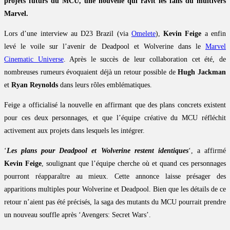
projets futurs du MCU, une nouvelle qui ravit les fans du multivers
Marvel.
Lors d’une interview au D23 Brazil (via
Omelete
),
Kevin Feige
a enfin
levé le voile sur l’avenir de Deadpool et Wolverine dans le
Marvel
Cinematic Universe
. Après le succès de leur collaboration cet été, de
nombreuses rumeurs évoquaient déjà un retour possible de
Hugh Jackman
et
Ryan Reynolds
dans leurs rôles emblématiques.
Feige a officialisé la nouvelle en affirmant que des plans concrets existent
pour ces deux personnages, et que l’équipe créative du MCU réfléchit
activement aux projets dans lesquels les intégrer.
‘
Les plans pour Deadpool et Wolverine restent identiques
‘, a affirmé
Kevin Feige
, soulignant que l’équipe cherche où et quand ces personnages
pourront réapparaître au mieux. Cette annonce laisse présager des
apparitions multiples pour Wolverine et Deadpool. Bien que les détails de ce
retour n’aient pas été précisés, la saga des mutants du MCU pourrait prendre
un nouveau souffle après ‘Avengers: Secret Wars’.