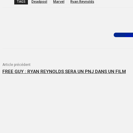
TAGS
Deadpool
Marvel
Ryan Reynolds
Facebook
X
WhatsApp
Com
Article précédent
FREE GUY : RYAN REYNOLDS SERA UN PNJ DANS UN FILM