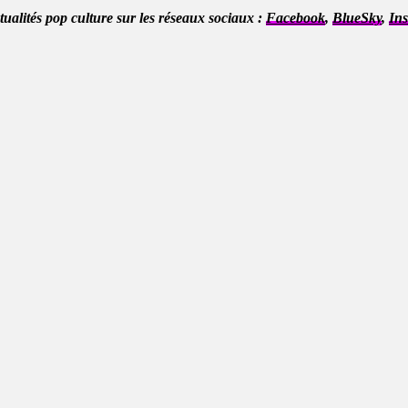
ctualités pop culture sur les réseaux sociaux :
Facebook
,
BlueSky
,
In