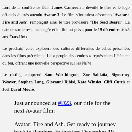
Lors de la conférence D23,
James Cameron
a dévoilé le titre et le logo
officiels du très attendu
Avatar 3
. Le film s’intitulera désormais ‘
Avatar :
Fire and Ash
‘, remplaçant ainsi le titre provisoire ‘
The Seed Bearer
‘. La
date de sortie reste inchangée et le film est prévu pour le
19 décembre 2025
aux États-Unis.
Le prochain volet explorera des cultures différentes de celles présentées
dans les films précédents. Le « peuple des cendres » représentera l’élément
du feu, offrant une nouvelle perspective sur les Na’vi.
Le casting comprend
Sam Worthington
,
Zoe Saldaña
,
Sigourney
Weaver
,
Stephen Lang
,
Giovanni Ribisi
,
Kate Winslet
,
Cliff Curtis
et
Joel David Moore
.
Just announced at
#D23
, our title for the
next Avatar film:
Avatar: Fire and Ash. Get ready to journey
back to Pandora, in theaters December 19,