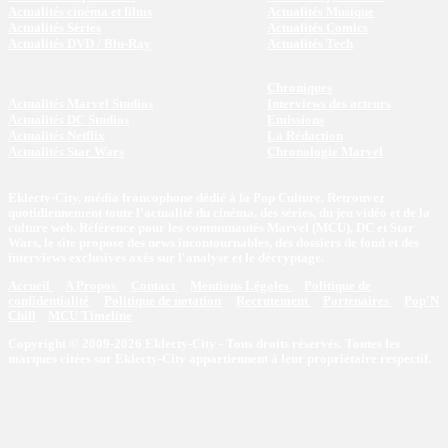
Actualités cinéma et films
Actualités Musique
Actualités Séries
Actualités Comics
Actualités DVD / Blu-Ray
Actualités Tech
Chroniques
Actualités Marvel Studios
Interviews des acteurs
Actualités DC Studios
Emissions
Actualités Netflix
La Rédaction
Actualités Star Wars
Chronologie Marvel
Eklecty-City, média francophone dédié à la Pop Culture. Retrouvez
quotidiennement toute l’actualité du cinéma, des séries, du jeu vidéo et de la
culture web. Référence pour les communautés Marvel (MCU), DC et Star
Wars, le site propose des news incontournables, des dossiers de fond et des
interviews exclusives axés sur l'analyse et le décryptage.
Accueil
A Propos
Contact
Mentions Légales
Politique de
confidentialité
Politique de notation
Recrutement
Partenaires
Pop'N
Chill
MCU Timeline
Copyright © 2009-2026 Eklecty-City - Tous droits réservés. Toutes les
marques citées sur Eklecty-City appartiennent à leur propriétaire respectif.