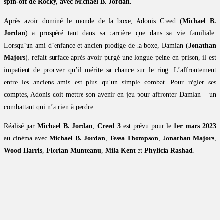
spin-off de Rocky, avec Michael B. Jordan.
Après avoir dominé le monde de la boxe, Adonis Creed (
Michael B.
Jordan
) a prospéré tant dans sa carrière que dans sa vie familiale.
Lorsqu’un ami d’enfance et ancien prodige de la boxe, Damian (
Jonathan
Majors
), refait surface après avoir purgé une longue peine en prison, il est
impatient de prouver qu’il mérite sa chance sur le ring. L’affrontement
entre les anciens amis est plus qu’un simple combat. Pour régler ses
comptes, Adonis doit mettre son avenir en jeu pour affronter Damian – un
combattant qui n’a rien à perdre.
Réalisé par
Michael B. Jordan
,
Creed 3
est prévu pour le
1er mars 2023
au cinéma avec
Michael B. Jordan
,
Tessa Thompson
,
Jonathan Majors
,
Wood Harris
,
Florian Munteanu
,
Mila Kent
et
Phylicia Rashad
.