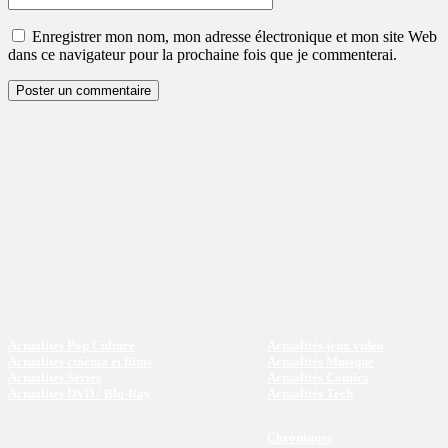
:
Enregistrer mon nom, mon adresse électronique et mon site Web
dans ce navigateur pour la prochaine fois que je commenterai.
Actualités Pop Culture
Actualités jeux vidéo
Actualités cinéma et films
Actualités Musique
Actualités Séries
Actualités Comics
Actualités DVD / Blu-Ray
Actualités Tech
Chroniques