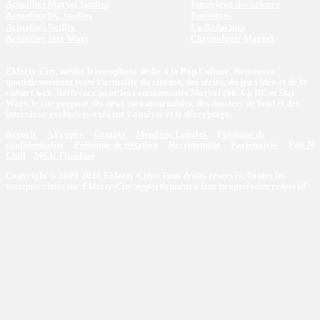
Actualités Marvel Studios
Interviews des acteurs
Actualités DC Studios
Emissions
Actualités Netflix
La Rédaction
Actualités Star Wars
Chronologie Marvel
Eklecty-City, média francophone dédié à la Pop Culture. Retrouvez
quotidiennement toute l’actualité du cinéma, des séries, du jeu vidéo et de la
culture web. Référence pour les communautés Marvel (MCU), DC et Star
Wars, le site propose des news incontournables, des dossiers de fond et des
interviews exclusives axés sur l'analyse et le décryptage.
Accueil
A Propos
Contact
Mentions Légales
Politique de
confidentialité
Politique de notation
Recrutement
Partenaires
Pop'N
Chill
MCU Timeline
Copyright © 2009-2026 Eklecty-City - Tous droits réservés. Toutes les
marques citées sur Eklecty-City appartiennent à leur propriétaire respectif.