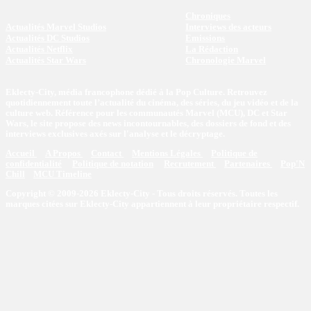
Chroniques
Actualités Marvel Studios
Interviews des acteurs
Actualités DC Studios
Emissions
Actualités Netflix
La Rédaction
Actualités Star Wars
Chronologie Marvel
Eklecty-City, média francophone dédié à la Pop Culture. Retrouvez
quotidiennement toute l’actualité du cinéma, des séries, du jeu vidéo et de la
culture web. Référence pour les communautés Marvel (MCU), DC et Star
Wars, le site propose des news incontournables, des dossiers de fond et des
interviews exclusives axés sur l'analyse et le décryptage.
Accueil
A Propos
Contact
Mentions Légales
Politique de
confidentialité
Politique de notation
Recrutement
Partenaires
Pop'N
Chill
MCU Timeline
Copyright © 2009-2026 Eklecty-City - Tous droits réservés. Toutes les
marques citées sur Eklecty-City appartiennent à leur propriétaire respectif.