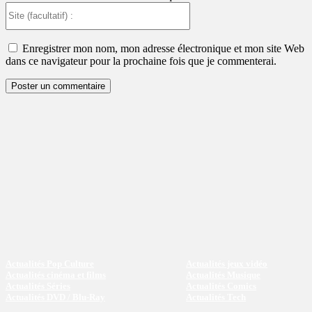
Site
(facultatif)
:
Enregistrer mon nom, mon adresse électronique et mon site Web
dans ce navigateur pour la prochaine fois que je commenterai.
Actualités Pop Culture
Actualités jeux vidéo
Actualités cinéma et films
Actualités Musique
Actualités Séries
Actualités Comics
Actualités DVD / Blu-Ray
Actualités Tech