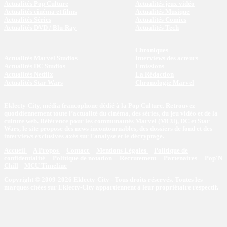
Actualités Pop Culture
Actualités jeux vidéo
Actualités cinéma et films
Actualités Musique
Actualités Séries
Actualités Comics
Actualités DVD / Blu-Ray
Actualités Tech
Chroniques
Actualités Marvel Studios
Interviews des acteurs
Actualités DC Studios
Emissions
Actualités Netflix
La Rédaction
Actualités Star Wars
Chronologie Marvel
Eklecty-City, média francophone dédié à la Pop Culture. Retrouvez
quotidiennement toute l’actualité du cinéma, des séries, du jeu vidéo et de la
culture web. Référence pour les communautés Marvel (MCU), DC et Star
Wars, le site propose des news incontournables, des dossiers de fond et des
interviews exclusives axés sur l'analyse et le décryptage.
Accueil
A Propos
Contact
Mentions Légales
Politique de
confidentialité
Politique de notation
Recrutement
Partenaires
Pop'N
Chill
MCU Timeline
Copyright © 2009-2026 Eklecty-City - Tous droits réservés. Toutes les
marques citées sur Eklecty-City appartiennent à leur propriétaire respectif.