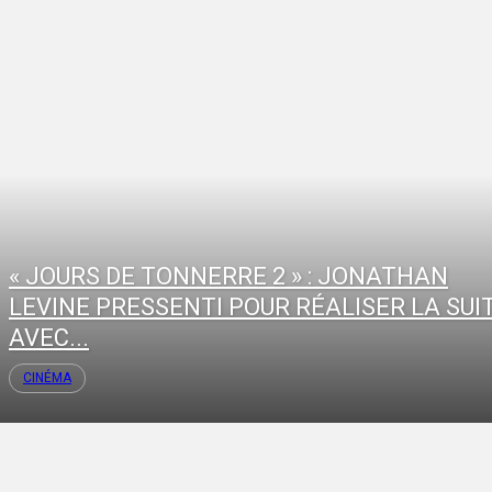
« JOURS DE TONNERRE 2 » : JONATHAN
LEVINE PRESSENTI POUR RÉALISER LA SUI
AVEC...
CINÉMA