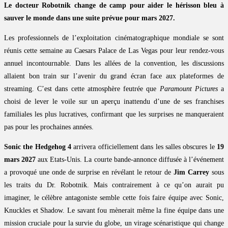
Le docteur Robotnik change de camp pour aider le hérisson bleu à
sauver le monde dans une suite prévue pour mars 2027.
Les professionnels de l’exploitation cinématographique mondiale se sont
réunis cette semaine au Caesars Palace de Las Vegas pour leur rendez-vous
annuel incontournable. Dans les allées de la convention, les discussions
allaient bon train sur l’avenir du grand écran face aux plateformes de
streaming. C’est dans cette atmosphère feutrée que
Paramount Pictures
a
choisi de lever le voile sur un aperçu inattendu d’une de ses franchises
familiales les plus lucratives, confirmant que les surprises ne manqueraient
pas pour les prochaines années.
Sonic the Hedgehog 4
arrivera officiellement dans les salles obscures le
19
mars 2027
aux Etats-Unis. La courte bande-annonce diffusée à l’événement
a provoqué une onde de surprise en révélant le retour de
Jim Carrey
sous
les traits du Dr. Robotnik. Mais contrairement à ce qu’on aurait pu
imaginer, le célèbre antagoniste semble cette fois faire équipe avec Sonic,
Knuckles et Shadow. Le savant fou mènerait même la fine équipe dans une
mission cruciale pour la survie du globe, un virage scénaristique qui change