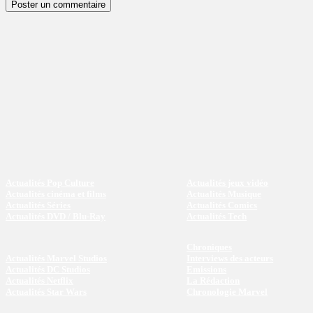
Actualités Pop Culture
Actualités jeux vidéo
Actualités cinéma et films
Actualités Musique
Actualités Séries
Actualités Comics
Actualités DVD / Blu-Ray
Actualités Tech
Chroniques
Actualités Marvel Studios
Interviews des acteurs
Actualités DC Studios
Emissions
Actualités Netflix
La Rédaction
Actualités Star Wars
Chronologie Marvel