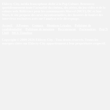
Eklecty-City, média francophone dédié à la Pop Culture. Retrouvez
quotidiennement toute l’actualité du cinéma, des séries, du jeu vidéo et de la
culture web. Référence pour les communautés Marvel (MCU), DC et Star
Wars, le site propose des news incontournables, des dossiers de fond et des
interviews exclusives axés sur l'analyse et le décryptage.
Accueil
A Propos
Contact
Mentions Légales
Politique de
confidentialité
Politique de notation
Recrutement
Partenaires
Pop'N
Chill
MCU Timeline
Copyright © 2009-2026 Eklecty-City - Tous droits réservés. Toutes les
marques citées sur Eklecty-City appartiennent à leur propriétaire respectif.