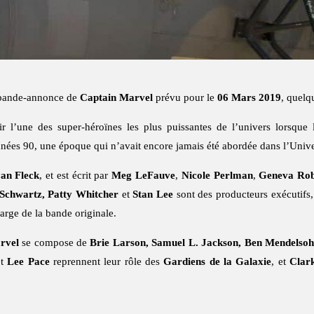
e bande-annonce de
Captain Marvel
prévu pour le
06 Mars 2019
, quelq
 l’une des super-héroïnes les plus puissantes de l’univers lorsque 
s années 90, une époque qui n’avait encore jamais été abordée dans l’Un
an Fleck
, et est écrit par
Meg LeFauve
,
Nicole Perlman
,
Geneva Rob
 Schwartz, Patty Whitcher
et
Stan Lee
sont des producteurs exécutifs
arge de la bande originale.
rvel
se compose de
Brie Larson, Samuel L. Jackson, Ben Mendelso
t
Lee Pace
reprennent leur rôle des
Gardiens de la Galaxie
, et
Clar