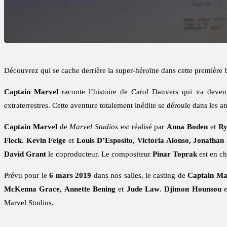
Découvrez qui se cache derrière la super-héroïne dans cette premièr
Captain Marvel
raconte l’histoire de Carol Danvers qui va devenir
extraterrestres. Cette aventure totalement inédite se déroule dans le
Captain Marvel
de
Marvel Studios
est réalisé par
Anna Boden
et
Ry
Fleck
.
Kevin Feige
et
Louis D’Esposito, Victoria Alonso, Jonathan
David Grant
le coproducteur. Le compositeur
Pinar Toprak
est en ch
Prévu pour le
6 mars 2019
dans nos salles, le casting de
Captain Ma
McKenna Grace, Annette Bening
et
Jude Law
.
Djimon Hounsou
e
Marvel Studios.