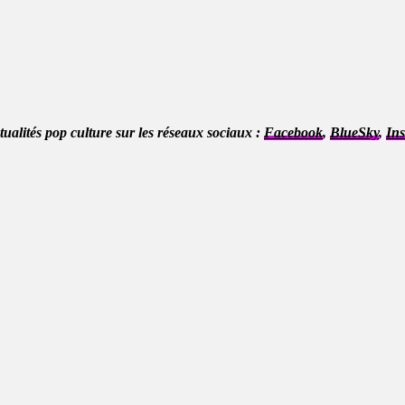
ctualités pop culture sur les réseaux sociaux :
Facebook
,
BlueSky
,
In