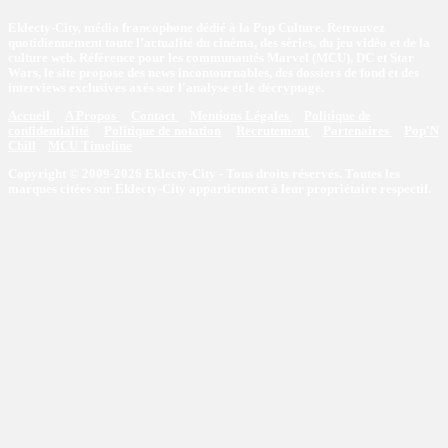
Eklecty-City, média francophone dédié à la Pop Culture. Retrouvez
quotidiennement toute l’actualité du cinéma, des séries, du jeu vidéo et de la
culture web. Référence pour les communautés Marvel (MCU), DC et Star
Wars, le site propose des news incontournables, des dossiers de fond et des
interviews exclusives axés sur l'analyse et le décryptage.
Accueil
A Propos
Contact
Mentions Légales
Politique de
confidentialité
Politique de notation
Recrutement
Partenaires
Pop'N
Chill
MCU Timeline
Copyright © 2009-2026 Eklecty-City - Tous droits réservés. Toutes les
marques citées sur Eklecty-City appartiennent à leur propriétaire respectif.