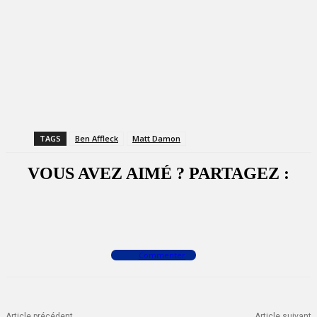
TAGS
Ben Affleck
Matt Damon
VOUS AVEZ AIMÉ ? PARTAGEZ :
Facebook
X
WhatsApp
Commenter
Article précédent
Article suivant