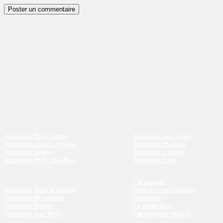
Actualités Pop Culture
Actualités jeux vidéo
Actualités cinéma et films
Actualités Musique
Actualités Séries
Actualités Comics
Actualités DVD / Blu-Ray
Actualités Tech
Chroniques
Actualités Marvel Studios
Interviews des acteurs
Actualités DC Studios
Emissions
Actualités Netflix
La Rédaction
Actualités Star Wars
Chronologie Marvel