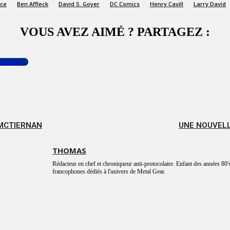
ice
Ben Affleck
David S. Goyer
DC Comics
Henry Cavill
Larry David
VOUS AVEZ AIMÉ ? PARTAGEZ :
menter
 MCTIERNAN
UNE NOUVELL
THOMAS
Rédacteur en chef et chroniqueur anti-protocolaire. Enfant des années 80's
francophones dédiés à l'univers de Metal Gear.