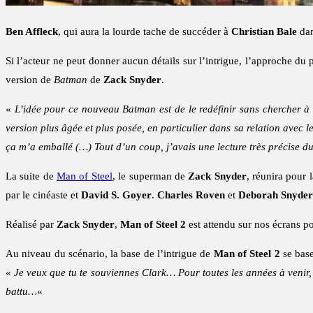
Ben Affleck
, qui aura la lourde tache de succéder à
Christian Bale
da
Si l’acteur ne peut donner aucun détails sur l’intrigue, l’approche d
version de
Batman
de
Zack Snyder
.
«
L’idée pour ce nouveau Batman est de le redéfinir sans chercher à
version plus âgée et plus posée, en particulier dans sa relation avec
ça m’a emballé (…) Tout d’un coup, j’avais une lecture très précise d
La suite de
Man of Steel
, le superman de
Zack Snyder
, réunira pour 
par le cinéaste et
David S. Goyer
.
Charles Roven
et
Deborah Snyder
Réalisé par
Zack Snyder
,
Man of Steel 2
est attendu sur nos écrans p
Au niveau du scénario, la base de l’intrigue de
Man of Steel 2
se bas
«
Je veux que tu te souviennes Clark… Pour toutes les années à venir,
battu…
«