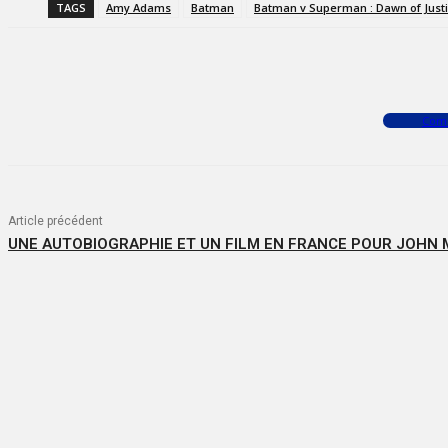
TAGS
Amy Adams
Batman
Batman v Superman : Dawn of Just
Facebook
X
WhatsApp
Com
Article précédent
UNE AUTOBIOGRAPHIE ET UN FILM EN FRANCE POUR JOHN