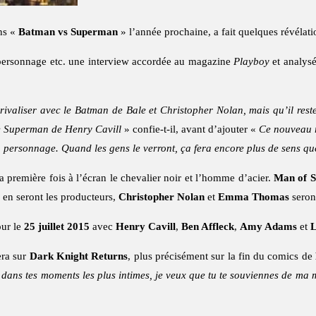
ns «
Batman vs Superman
» l’année prochaine, a fait quelques révélatio
u personnage etc. une interview accordée au magazine
Playboy
et analys
 rivaliser avec le Batman de Bale et Christopher Nolan, mais qu’il res
 le Superman de Henry Cavill
» confie-t-il, avant d’ajouter «
Ce nouveau r
u personnage. Quand les gens le verront, ça fera encore plus de sens qu
la première fois à l’écran le chevalier noir et l’homme d’acier.
Man of S
en seront les producteurs,
Christopher Nolan
et
Emma Thomas
seron
our le
25 juillet 2015
avec
Henry Cavill
,
Ben Affleck
,
Amy Adams
et
L
era sur
Dark Knight Returns
, plus précisément sur la fin du comics de
 dans tes moments les plus intimes, je veux que tu te souviennes de ma m