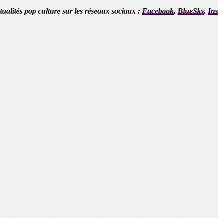
ctualités pop culture sur les réseaux sociaux :
Facebook
,
BlueSky
,
In