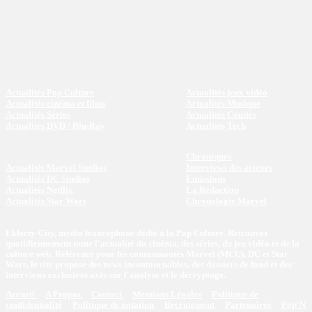
Actualités Pop Culture
Actualités jeux vidéo
Actualités cinéma et films
Actualités Musique
Actualités Séries
Actualités Comics
Actualités DVD / Blu-Ray
Actualités Tech
Chroniques
Actualités Marvel Studios
Interviews des acteurs
Actualités DC Studios
Emissions
Actualités Netflix
La Rédaction
Actualités Star Wars
Chronologie Marvel
Eklecty-City, média francophone dédié à la Pop Culture. Retrouvez
quotidiennement toute l’actualité du cinéma, des séries, du jeu vidéo et de la
culture web. Référence pour les communautés Marvel (MCU), DC et Star
Wars, le site propose des news incontournables, des dossiers de fond et des
interviews exclusives axés sur l'analyse et le décryptage.
Accueil
A Propos
Contact
Mentions Légales
Politique de
confidentialité
Politique de notation
Recrutement
Partenaires
Pop'N