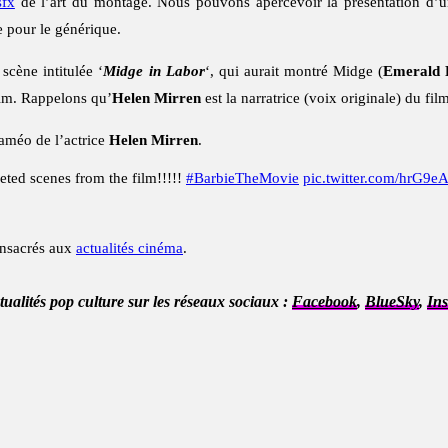
sfx
de l’art du montage. Nous pouvons apercevoir la présentation d’u
e pour le générique.
scène intitulée ‘
Midge in Labor
‘, qui aurait montré Midge (
Emerald 
film. Rappelons qu’
Helen Mirren
est la narratrice (voix originale) du fi
améo de l’actrice
Helen Mirren
.
eted scenes from the film!!!!!
#BarbieTheMovie
pic.twitter.com/hrG9e
onsacrés aux
actualités cinéma
.
ctualités pop culture sur les réseaux sociaux :
Facebook
,
BlueSky
,
In