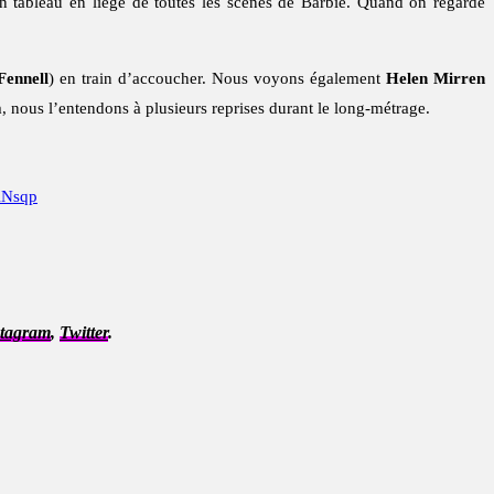
n tableau en liège de toutes les scènes de Barbie. Quand on regarde
Fennell
) en train d’accoucher. Nous voyons également
Helen Mirren
lm, nous l’entendons à plusieurs reprises durant le long-métrage.
ANsqp
stagram
,
Twitter
.