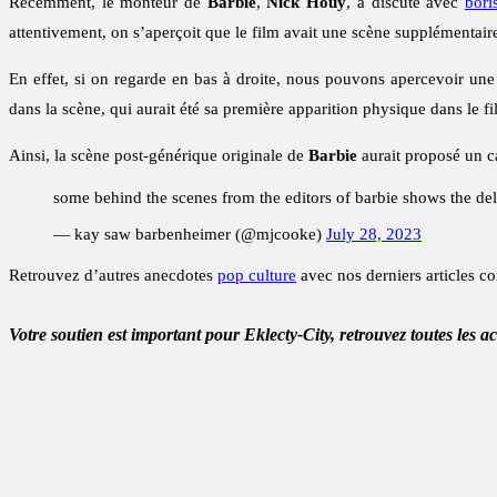
Récemment, le monteur de
Barbie
,
Nick Houy
, a discuté avec
bori
attentivement, on s’aperçoit que le film avait une scène supplémentair
En effet, si on regarde en bas à droite, nous pouvons apercevoir une 
dans la scène, qui aurait été sa première apparition physique dans le 
Ainsi, la scène post-générique originale de
Barbie
aurait proposé un c
some behind the scenes from the editors of barbie shows the del
— kay saw barbenheimer (@mjcooke)
July 28, 2023
Retrouvez d’autres anecdotes
pop culture
avec nos derniers articles c
Votre soutien est important pour Eklecty-City, retrouvez toutes les a