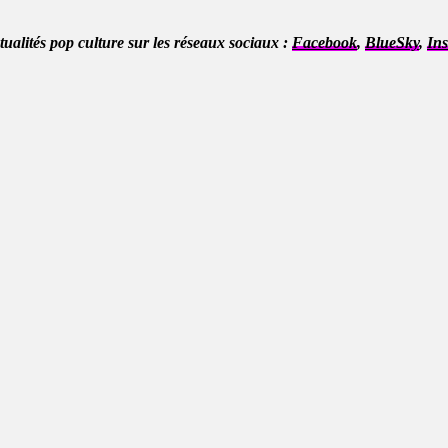
ctualités pop culture sur les réseaux sociaux :
Facebook
,
BlueSky
,
In