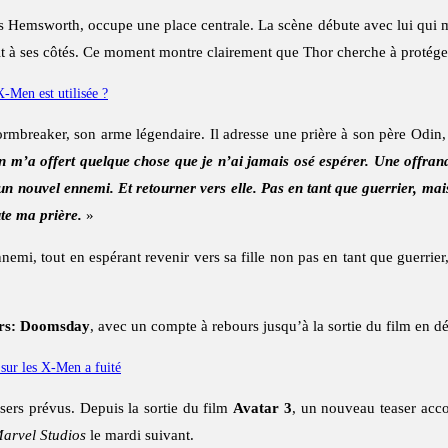
is Hemsworth, occupe une place centrale. La scène débute avec lui qui mar
oit à ses côtés. Ce moment montre clairement que Thor cherche à protéger
-Men est utilisée ?
mbreaker, son arme légendaire. Il adresse une prière à son père Odin,
in m’a offert quelque chose que je n’ai jamais osé espérer. Une offran
un nouvel ennemi. Et retourner vers elle. Pas en tant que guerrier, mais
ute ma prière.
»
emi, tout en espérant revenir vers sa fille non pas en tant que guerrier, 
rs: Doomsday
, avec un compte à rebours jusqu’à la sortie du film en 
sur les X-Men a fuité
sers prévus. Depuis la sortie du film
Avatar 3
, un nouveau teaser acc
arvel Studios
le mardi suivant.