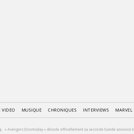
X VIDEO
MUSIQUE
CHRONIQUES
INTERVIEWS
MARVEL
a
« Avengers Doomsday » dévoile officiellement sa seconde bande-annonce t