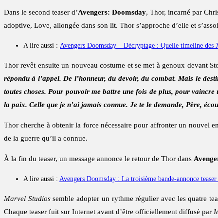
Dans le second teaser d’
Avengers: Doomsday
, Thor, incarné par Chr
adoptive, Love, allongée dans son lit. Thor s’approche d’elle et s’ass
A lire aussi :
Avengers Doomsday – Décryptage : Quelle timeline des X
Thor revêt ensuite un nouveau costume et se met à genoux devant Stor
répondu à l’appel. De l’honneur, du devoir, du combat. Mais le dest
toutes choses. Pour pouvoir me battre une fois de plus, pour vaincre 
la paix. Celle que je n’ai jamais connue. Je te le demande, Père, éco
Thor cherche à obtenir la force nécessaire pour affronter un nouvel enn
de la guerre qu’il a connue.
À la fin du teaser, un message annonce le retour de Thor dans
Avenge
A lire aussi :
Avengers Doomsday : La troisième bande-annonce teaser 
Marvel Studios
semble adopter un rythme régulier avec les quatre tea
Chaque teaser fuit sur Internet avant d’être officiellement diffusé par
M