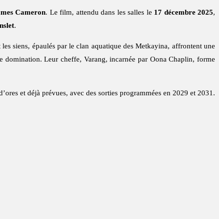
ames Cameron
. Le film, attendu dans les salles le
17 décembre 2025
,
nslet
.
 les siens, épaulés par le clan aquatique des Metkayina, affrontent une
é de domination. Leur cheffe, Varang, incarnée par Oona Chaplin, forme
t d’ores et déjà prévues, avec des sorties programmées en 2029 et 2031.