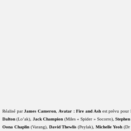
Réalisé par
James Cameron
,
Avatar : Fire and Ash
est prévu pour 
Dalton
(Lo’ak),
Jack Champion
(Miles « Spider » Socorro),
Stephen
Oona Chaplin
(Varang),
David Thewlis
(Peylak),
Michelle Yeoh
(Dr