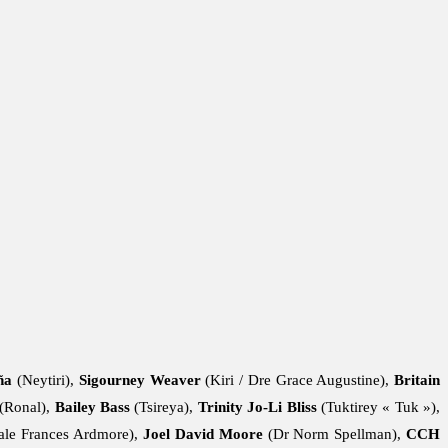
ña
(Neytiri),
Sigourney Weaver
(Kiri / Dre Grace Augustine),
Britain
(Ronal),
Bailey Bass
(Tsireya),
Trinity Jo-Li Bliss
(Tuktirey « Tuk »),
ale Frances Ardmore),
Joel David Moore
(Dr Norm Spellman),
CCH