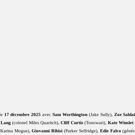
le
17 décembre 2025
avec
Sam Worthington
(Jake Sully),
Zoe Salda
 Lang
(colonel Miles Quaritch),
Cliff Curtis
(Tonowari),
Kate Winslet
 Karina Mogue),
Giovanni Ribisi
(Parker Selfridge),
Edie Falco
(génér