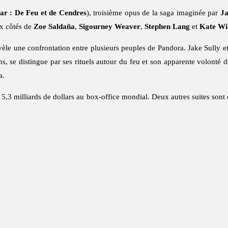
ar : De Feu et de Cendres
), troisième opus de la saga imaginée par
J
ux côtés de
Zoe Saldaña
,
Sigourney Weaver
,
Stephen Lang
et
Kate Wi
èle une confrontation entre plusieurs peuples de Pandora. Jake Sully et
ns, se distingue par ses rituels autour du feu et son apparente volont
a.
e 5,3 milliards de dollars au box-office mondial. Deux autres suites son