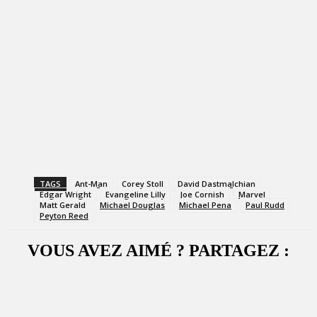
TAGS
Ant-Man
Corey Stoll
David Dastmalchian
Edgar Wright
Evangeline Lilly
Joe Cornish
Marvel
Matt Gerald
Michael Douglas
Michael Pena
Paul Rudd
Peyton Reed
VOUS AVEZ AIMÉ ? PARTAGEZ :
Facebook
X
WhatsApp