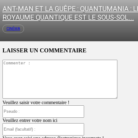
ANT-MAN ET LA GUÊPE : QUANTUMANIA : L
ROYAUME QUANTIQUE EST LE SOUS-SOL...
CINÉMA
LAISSER UN COMMENTAIRE
Commente
:
Veuillez saisir votre commentaire !
Pseudo
:
Veuillez entrer votre nom ici
Email
(facultatif)
: