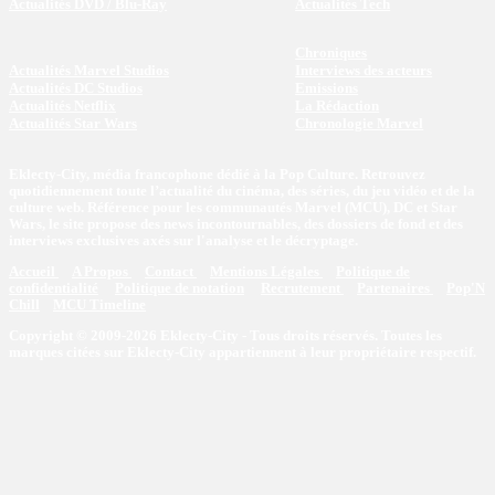
Actualités DVD / Blu-Ray
Actualités Tech
Chroniques
Actualités Marvel Studios
Interviews des acteurs
Actualités DC Studios
Emissions
Actualités Netflix
La Rédaction
Actualités Star Wars
Chronologie Marvel
Eklecty-City, média francophone dédié à la Pop Culture. Retrouvez
quotidiennement toute l’actualité du cinéma, des séries, du jeu vidéo et de la
culture web. Référence pour les communautés Marvel (MCU), DC et Star
Wars, le site propose des news incontournables, des dossiers de fond et des
interviews exclusives axés sur l'analyse et le décryptage.
Accueil
A Propos
Contact
Mentions Légales
Politique de
confidentialité
Politique de notation
Recrutement
Partenaires
Pop'N
Chill
MCU Timeline
Copyright © 2009-2026 Eklecty-City - Tous droits réservés. Toutes les
marques citées sur Eklecty-City appartiennent à leur propriétaire respectif.