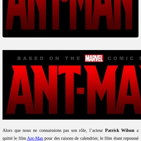
Alors que nous ne connaissions pas son rôle, l’acteur
Patrick Wilson
a
quitté le film
Ant-Man
pour des raisons de calendrier, le film étant repoussé