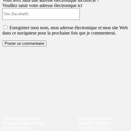
Vous avez saisi une adresse électronique incorrecte !
Veuillez saisir votre adresse électronique ici
Site
(facultatif)
:
Enregistrer mon nom, mon adresse électronique et mon site Web
dans ce navigateur pour la prochaine fois que je commenterai.
Actualités Pop Culture
Actualités jeux vidéo
Actualités cinéma et films
Actualités Musique
Actualités Séries
Actualités Comics