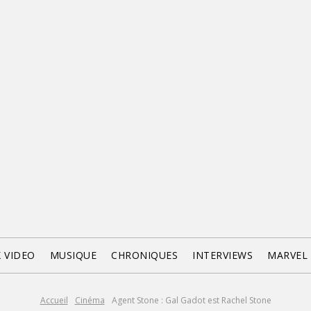
X VIDEO
MUSIQUE
CHRONIQUES
INTERVIEWS
MARVEL
Accueil
Cinéma
Agent Stone : Gal Gadot est Rachel Stone