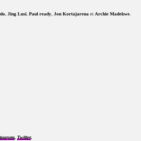
edo
,
Jing Lusi
,
Paul ready
,
Jon Kortajarena
et
Archie Madekwe
.
stagram
,
Twitter
.