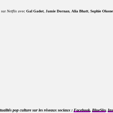
sur
Netflix
avec
Gal Gadot
,
Jamie Dornan
,
Alia Bhatt
,
Sophie Okon
ctualités pop culture sur les réseaux sociaux :
Facebook
,
BlueSky
,
In