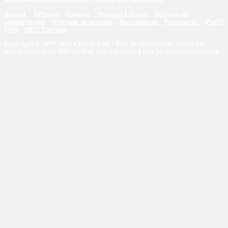
Accueil
A Propos
Contact
Mentions Légales
Politique de
confidentialité
Politique de notation
Recrutement
Partenaires
Pop'N
Chill
MCU Timeline
Copyright © 2009-2026 Eklecty-City - Tous droits réservés. Toutes les
marques citées sur Eklecty-City appartiennent à leur propriétaire respectif.