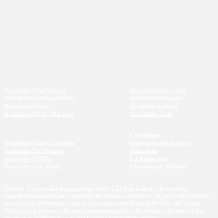
Actualités Pop Culture
Actualités jeux vidéo
Actualités cinéma et films
Actualités Musique
Actualités Séries
Actualités Comics
Actualités DVD / Blu-Ray
Actualités Tech
Chroniques
Actualités Marvel Studios
Interviews des acteurs
Actualités DC Studios
Emissions
Actualités Netflix
La Rédaction
Actualités Star Wars
Chronologie Marvel
Eklecty-City, média francophone dédié à la Pop Culture. Retrouvez
quotidiennement toute l’actualité du cinéma, des séries, du jeu vidéo et de la
culture web. Référence pour les communautés Marvel (MCU), DC et Star
Wars, le site propose des news incontournables, des dossiers de fond et des
interviews exclusives axés sur l'analyse et le décryptage.