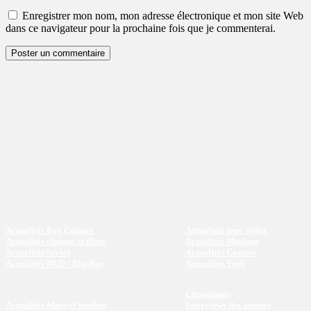
Enregistrer mon nom, mon adresse électronique et mon site Web
dans ce navigateur pour la prochaine fois que je commenterai.
Actualités Pop Culture
Actualités jeux vidéo
Actualités cinéma et films
Actualités Musique
Actualités Séries
Actualités Comics
Actualités DVD / Blu-Ray
Actualités Tech
Chroniques
Actualités Marvel Studios
Interviews des acteurs