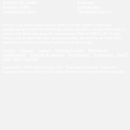
Actualités DC Studios
Emissions
Actualités Netflix
La Rédaction
Actualités Star Wars
Chronologie Marvel
Eklecty-City, média francophone dédié à la Pop Culture. Retrouvez
quotidiennement toute l’actualité du cinéma, des séries, du jeu vidéo et de la
culture web. Référence pour les communautés Marvel (MCU), DC et Star
Wars, le site propose des news incontournables, des dossiers de fond et des
interviews exclusives axés sur l'analyse et le décryptage.
Accueil
A Propos
Contact
Mentions Légales
Politique de
confidentialité
Politique de notation
Recrutement
Partenaires
Pop'N
Chill
MCU Timeline
Copyright © 2009-2026 Eklecty-City - Tous droits réservés. Toutes les
marques citées sur Eklecty-City appartiennent à leur propriétaire respectif.