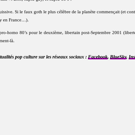
uissive. Si le faux goth le plus célèbre de la planète commençait (et cont
y
en France…).
 pro-homo 80’s pour le deuxième, libertain post-Septembre 2001 (liberté 
ment-là.
ctualités pop culture sur les réseaux sociaux :
Facebook
,
BlueSky
,
In