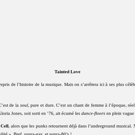
Tainted Love
epris de l’histoire de la musique. Mais on s’arrêtera ici à ses plus célèb
’est de la
soul
, pure et dure. C’est un chant de femme à l’époque, réel
oria Jones, soit sorti en ’76, ait écumé les
dance-floors
en plein vague
 Cell
, alors que les punks retournent déjà dans l’underground musical. 
ité ». Bref, supra-gay, et supra-80’s !