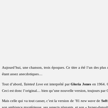
Aujourd’hui, une chanson, trois époques. Ce titre a été l’un des plus r
étant assez anecdotiques…
Tout d’abord,
Tainted Love
est interprété par
Gloria Jones
en 1964. C
Ceci est donc l’original… bien qu’une nouvelle version, toujours par Gl
Mais celle qui va tout casser, c’est la version de ’81
new wave
de
Soft
son ambiance mystérieuse, ses aspects planants, et son « hyper-dansabil