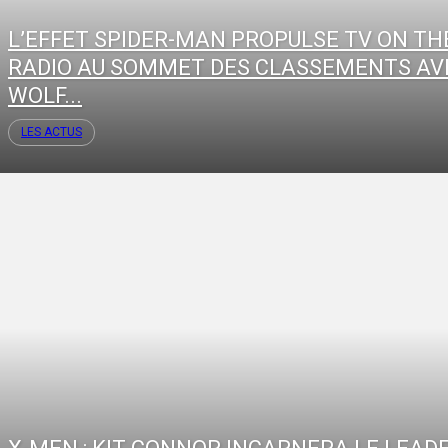
L’EFFET SPIDER-MAN PROPULSE TV ON TH
RADIO AU SOMMET DES CLASSEMENTS AV
WOLF...
LES ACTUS