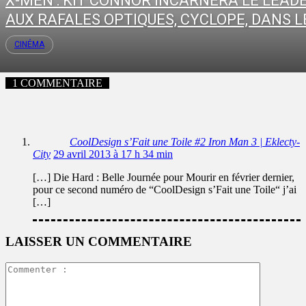
X-MEN : KIT CONNOR INCARNERA LE LEAD
AUX RAFALES OPTIQUES, CYCLOPE, DANS LE
CINÉMA
1 COMMENTAIRE
CoolDesign s’Fait une Toile #2 Iron Man 3 | Eklecty-
City
29 avril 2013 à 17 h 34 min
[…] Die Hard : Belle Journée pour Mourir en février dernier,
pour ce second numéro de “CoolDesign s’Fait une Toile“ j’ai
[…]
LAISSER UN COMMENTAIRE
Commente
: