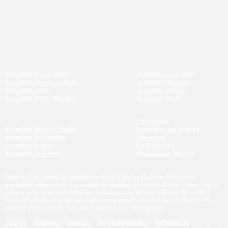
Actualités Pop Culture
Actualités jeux vidéo
Actualités cinéma et films
Actualités Musique
Actualités Séries
Actualités Comics
Actualités DVD / Blu-Ray
Actualités Tech
Chroniques
Actualités Marvel Studios
Interviews des acteurs
Actualités DC Studios
Emissions
Actualités Netflix
La Rédaction
Actualités Star Wars
Chronologie Marvel
Eklecty-City, média francophone dédié à la Pop Culture. Retrouvez
quotidiennement toute l’actualité du cinéma, des séries, du jeu vidéo et de la
culture web. Référence pour les communautés Marvel (MCU), DC et Star
Wars, le site propose des news incontournables, des dossiers de fond et des
interviews exclusives axés sur l'analyse et le décryptage.
Accueil
A Propos
Contact
Mentions Légales
Politique de