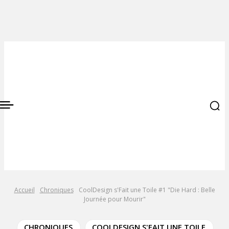
Accueil
Chroniques
CoolDesign s'Fait une Toile #1 "Die Hard : Belle
Journée pour Mourir"
CHRONIQUES
COOLDESIGN S'FAIT UNE TOILE