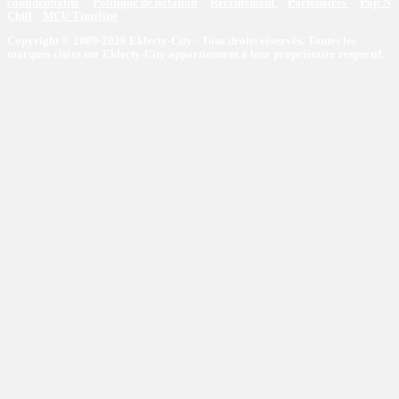
confidentialité
Politique de notation
Recrutement
Partenaires
Pop'N
Chill
MCU Timeline
Copyright © 2009-2026 Eklecty-City - Tous droits réservés. Toutes les
marques citées sur Eklecty-City appartiennent à leur propriétaire respectif.