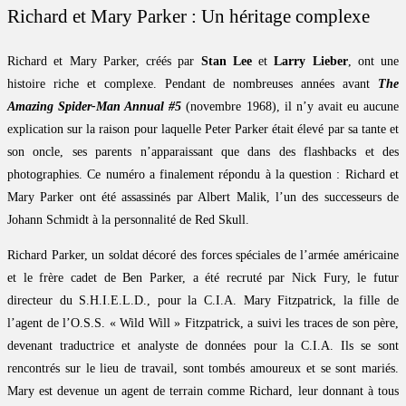
Richard et Mary Parker : Un héritage complexe
Richard et Mary Parker, créés par
Stan Lee
et
Larry Lieber
, ont une
histoire riche et complexe. Pendant de nombreuses années avant
The
Amazing Spider-Man Annual #5
(novembre 1968), il n’y avait eu aucune
explication sur la raison pour laquelle Peter Parker était élevé par sa tante et
son oncle, ses parents n’apparaissant que dans des flashbacks et des
photographies. Ce numéro a finalement répondu à la question : Richard et
Mary Parker ont été assassinés par Albert Malik, l’un des successeurs de
Johann Schmidt à la personnalité de Red Skull.
Richard Parker, un soldat décoré des forces spéciales de l’armée américaine
et le frère cadet de Ben Parker, a été recruté par Nick Fury, le futur
directeur du S.H.I.E.L.D., pour la C.I.A. Mary Fitzpatrick, la fille de
l’agent de l’O.S.S. « Wild Will » Fitzpatrick, a suivi les traces de son père,
devenant traductrice et analyste de données pour la C.I.A. Ils se sont
rencontrés sur le lieu de travail, sont tombés amoureux et se sont mariés.
Mary est devenue un agent de terrain comme Richard, leur donnant à tous