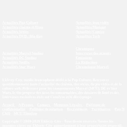
Actualités Pop Culture
Actualités jeux vidéo
Actualités cinéma et films
Actualités Musique
Actualités Séries
Actualités Comics
Actualités DVD / Blu-Ray
Actualités Tech
Chroniques
Actualités Marvel Studios
Interviews des acteurs
Actualités DC Studios
Emissions
Actualités Netflix
La Rédaction
Actualités Star Wars
Chronologie Marvel
Eklecty-City, média francophone dédié à la Pop Culture. Retrouvez
quotidiennement toute l’actualité du cinéma, des séries, du jeu vidéo et de la
culture web. Référence pour les communautés Marvel (MCU), DC et Star
Wars, le site propose des news incontournables, des dossiers de fond et des
interviews exclusives axés sur l'analyse et le décryptage.
Accueil
A Propos
Contact
Mentions Légales
Politique de
confidentialité
Politique de notation
Recrutement
Partenaires
Pop'N
Chill
MCU Timeline
Copyright © 2009-2026 Eklecty-City - Tous droits réservés. Toutes les
marques citées sur Eklecty-City appartiennent à leur propriétaire respectif.