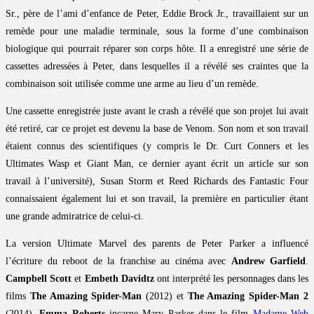
Sr., père de l’ami d’enfance de Peter, Eddie Brock Jr., travaillaient sur un
remède pour une maladie terminale, sous la forme d’une combinaison
biologique qui pourrait réparer son corps hôte. Il a enregistré une série de
cassettes adressées à Peter, dans lesquelles il a révélé ses craintes que la
combinaison soit utilisée comme une arme au lieu d’un remède.
Une cassette enregistrée juste avant le crash a révélé que son projet lui avait
été retiré, car ce projet est devenu la base de Venom. Son nom et son travail
étaient connus des scientifiques (y compris le Dr. Curt Conners et les
Ultimates Wasp et Giant Man, ce dernier ayant écrit un article sur son
travail à l’université), Susan Storm et Reed Richards des Fantastic Four
connaissaient également lui et son travail, la première en particulier étant
une grande admiratrice de celui-ci.
La version Ultimate Marvel des parents de Peter Parker a influencé
l’écriture du reboot de la franchise au cinéma avec
Andrew Garfield
.
Campbell Scott
et
Embeth Davidtz
ont interprété les personnages dans les
films
The Amazing Spider-Man
(2012) et
The Amazing Spider-Man 2
(2014).
Emma Roberts
incarne Mary Parker dans le film
Madame Web